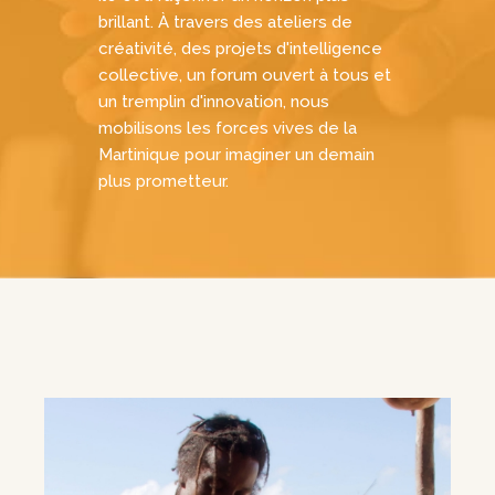
brillant. À travers des ateliers de
créativité, des projets d'intelligence
collective, un forum ouvert à tous et
un tremplin d'innovation, nous
mobilisons les forces vives de la
Martinique pour imaginer un demain
plus prometteur.