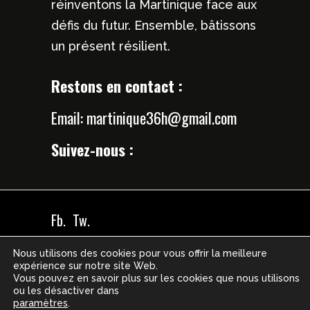
réinventons la Martinique face aux
défis du futur. Ensemble, bâtissons
un présent résilient.
Restons en contact :
Email:
martinique36h@gmail.com
Suivez-nous :
Fb.
Tw.
36h pour demain 2023 – Tous droits
Nous utilisons des cookies pour vous offrir la meilleure
expérience sur notre site Web.
réservés –
Mentions légales
–
Vous pouvez en savoir plus sur les cookies que nous utilisons
ou les désactiver dans
Gérer les cookies
paramètres
.