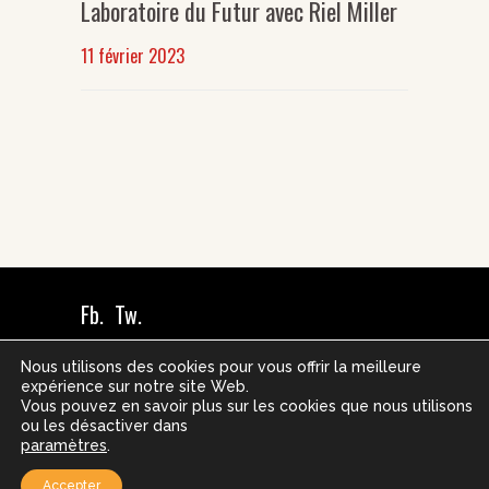
Laboratoire du Futur avec Riel Miller
11 février 2023
Fb.
Tw.
36h pour demain 2023 – Tous droits
Nous utilisons des cookies pour vous offrir la meilleure
expérience sur notre site Web.
réservés –
Mentions légales
–
Vous pouvez en savoir plus sur les cookies que nous utilisons
ou les désactiver dans
Gérer les cookies
paramètres
.
–
Réalisé par La Cellule Digitale
Accepter